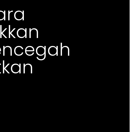
ara
akkan
mencegah
tkan