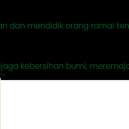
an dan mendidik orang ramai te
enjaga kebersihan bumi, meremaja
t-