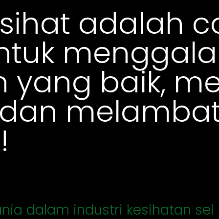
 sihat adalah c
untuk menggal
n yang baik, 
t dan melamba
!
nia dalam industri kesihatan sel