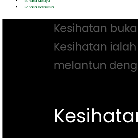
Bahasa Melayu
Bahasa Indonesia
Kesihatan buka
Kesihatan iala
melantun deng
~ Prof Carl Zhang
Kesihatan