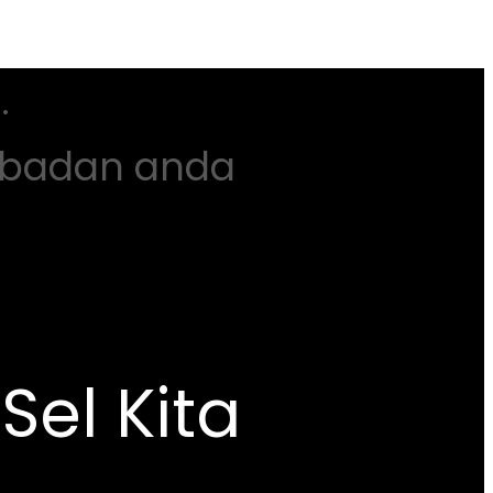
.
m badan anda
Sel Kita