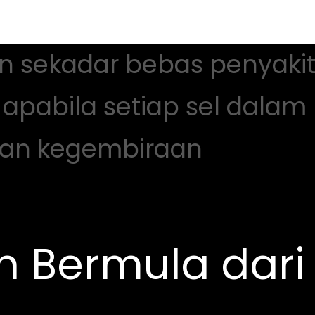
n sekadar bebas penyakit
h apabila setiap sel dala
an kegembiraan
 Bermula dari 