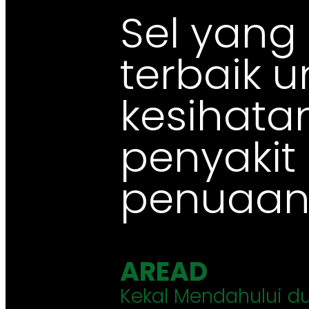
Sel yang
terbaik 
kesihata
penyaki
penuaan
AREAD
Kekal Mendahului du