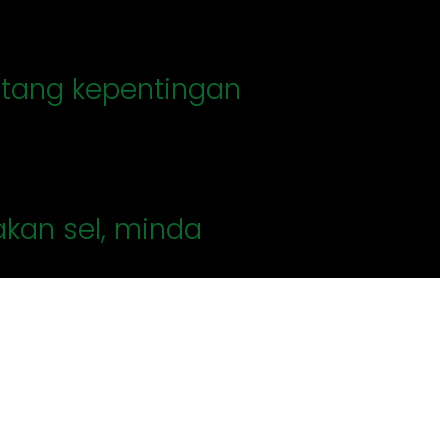
ntang kepentingan
kan sel, minda