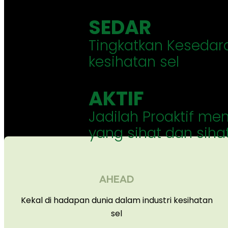
SEDAR
Tingkatkan Kesedar
kesihatan sel
AKTIF
Jadilah Proaktif m
yang sihat dan siha
AHEAD
Kekal di hadapan dunia dalam industri kesihatan
sel