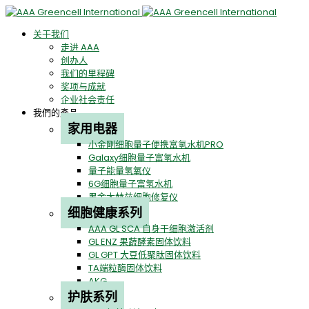
关于我们
走进 AAA
创办人
我们的里程碑
奖项与成就
企业社会责任
我們的產品
家用电器
小金剛细胞量子便携富氢水机PRO
Galaxy细胞量子富氢水机
量子能量氢氧仪
6G细胞量子富氢水机
黑金太赫兹细胞修复仪
细胞健康系列
AAA GL SCA 自身干细胞激活剂
GL ENZ 果蔬酵素固体饮料
GL GPT 大豆低聚肽固体饮料
TA端粒酶固体饮料
AKG
护肤系列