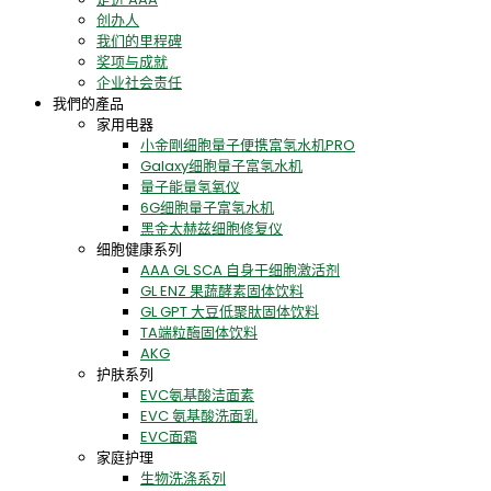
创办人
我们的里程碑
奖项与成就
企业社会责任
我們的產品
家用电器
小金剛细胞量子便携富氢水机PRO
Galaxy细胞量子富氢水机
量子能量氢氧仪
6G细胞量子富氢水机
黑金太赫兹细胞修复仪
细胞健康系列
AAA GL SCA 自身干细胞激活剂
GL ENZ 果蔬酵素固体饮料
GL GPT 大豆低聚肽固体饮料
TA端粒酶固体饮料
AKG
护肤系列
EVC氨基酸洁面素
EVC 氨基酸洗面乳
EVC面霜
家庭护理
生物洗涤系列