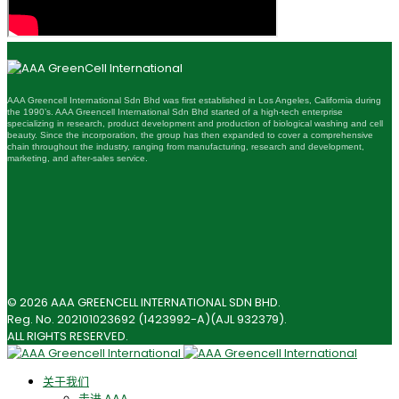
AAA Greencell International Sdn Bhd was first established in Los Angeles, California during
the 1990’s. AAA Greencell International Sdn Bhd started of a high-tech enterprise
specializing in research, product development and production of biological washing and cell
beauty. Since the incorporation, the group has then expanded to cover a comprehensive
chain throughout the industry, ranging from manufacturing, research and development,
marketing, and after-sales service.
© 2026 AAA GREENCELL INTERNATIONAL SDN BHD.
Reg. No. 202101023692 (1423992-A)(AJL 932379).
ALL RIGHTS RESERVED.
关于我们
走进 AAA