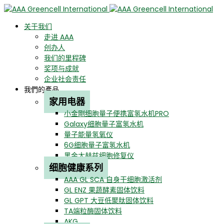
关于我们
走进 AAA
创办人
我们的里程碑
奖项与成就
企业社会责任
我們的產品
家用电器
小金剛细胞量子便携富氢水机PRO
Galaxy细胞量子富氢水机
量子能量氢氧仪
6G细胞量子富氢水机
黑金太赫兹细胞修复仪
细胞健康系列
AAA GL SCA 自身干细胞激活剂
GL ENZ 果蔬酵素固体饮料
GL GPT 大豆低聚肽固体饮料
TA端粒酶固体饮料
AKG