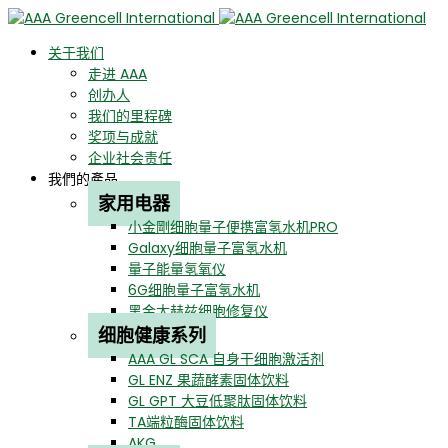
关于我们
走进 AAA
创办人
我们的里程碑
奖项与成就
企业社会责任
我們的產品
家用电器
小金剛细胞量子便携富氢水机PRO
Galaxy细胞量子富氢水机
量子能量氢氧仪
6G细胞量子富氢水机
黑金太赫兹细胞修复仪
细胞健康系列
AAA GL SCA 自身干细胞激活剂
GL ENZ 果蔬酵素固体饮料
GL GPT 大豆低聚肽固体饮料
TA端粒酶固体饮料
AKG