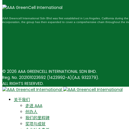
AAA Greencell International Sdn Bhd was first established in Los Angeles, California during the
incorporation, the group has then expanded to cover a comprehensive chain throughout the ind
© 2026 AAA GREENCELL INTERNATIONAL SDN BHD.
Reg. No. 202101023692 (1423992-A)(AJL 932379).
ALL RIGHTS RESERVED.
关于我们
走进 AAA
创办人
我们的里程碑
奖项与成就